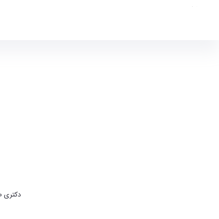
finearts
|
دکتری «
پ