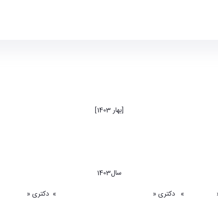
اطلاعیه شماره 1
[بهار 1403]
قابل توجه متقاضیان ورود به دوره دکتری
دانشکده هنرهای تجسمی پردیس هنرهای زیبای دانشگاه تهران
سال1403
ژوهش هنر
»
|
دکتری «
تاریخ تطبیقی و تحلیلی هنر اسلامی
»
|
دکتری «
هنرهای 