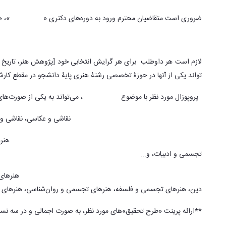
ضروری است متقاضیان محترم ورود به دوره‌های دکتری «
پژوهش هنر
، «
1-طرح تحقیق [پروپوزال] معطوف به تدوین رسالۀ دکتری:
لازم است هر داوطلب برای هر گرایش انتخابی خود [پژوهش هنر، تاریخ 
تواند یکی از آنها در حوزۀ تخصصی رشتۀ هنری پایۀ دانشجو در مقطع کارشناس
*
پروپوزال مورد نظر با موضوع
میان‌رشته‌ای
، می‌تواند به یکی از صورت‌های
الف. در درونِ رشته‌ها و گرایش‌های تجسمی:
نقاشی و عکاسی، نقاشی و 
ب. هنرهای تجسمی [و زیر شاخه‌هایش] با سایر رشته‌های هنری:
هنره
تجسمی و ادبیات، و...
ج. هنرهای تجسمی [و زیر شاخه‌هایش] و سایر حوزه‌های علوم:
هنرهای 
دین، هنرهای تجسمی و فلسفه، هنرهای تجسمی و روان‌شناسی، هنرهای ت
**ارائه پرینت «طرح تحقیق»های مورد نظر، به صورت اجمالی و در سه نس