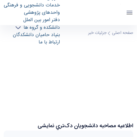
خدمات دانشجویی و فرهنگی
واحدهای پژوهشی
دفتر امور بین الملل
دانشکده و گروه ها
اطلاعیه ﻣﺼﺎﺣﺒﻪ داﻧﺸﺠﻮﯾﺎن دکﺘﺮي نمایشی -
صفحه اصلی
جزئیات خبر
بنیاد حامیان دانشکدگان
دانشکدگان هنر های زیبا finearts
ارتباط با ما
اطلاعیه ﻣﺼﺎﺣﺒﻪ داﻧﺸﺠﻮﯾﺎن دکﺘﺮي نمایشی