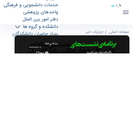
خدمات دانشجویی و فرهنگی
واحدهای پژوهشی
دفتر امور بین الملل
دانشکده و گروه ها
برنامه هشتمين سالانه عكس دانشجويان عكاسي
صفحه اصلی
جزئیات خبر
بنیاد حامیان دانشکدگان
دانشگاه تهران - دانشکدگان هنر های زیبا finearts
ارتباط با ما