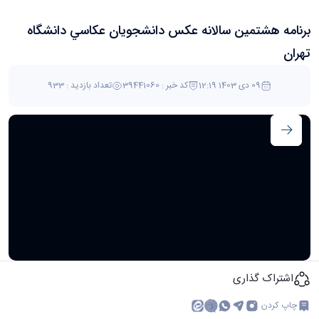
برنامه هشتمين سالانه عكس دانشجويان عكاسي دانشگاه
تهران
09 دی 1403 12:19
کد خبر : 39441060
تعداد بازدید : 933